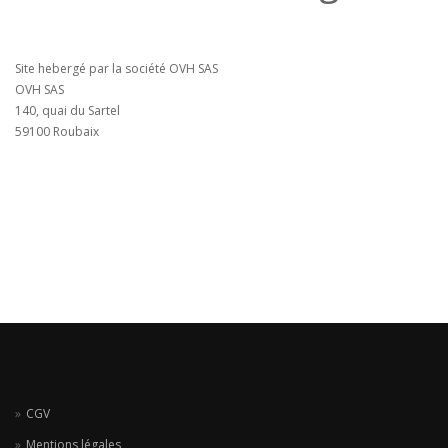
Site hebergé par la société OVH SAS
OVH SAS
140, quai du Sartel
59100 Roubaix
CGV
Mentions légales